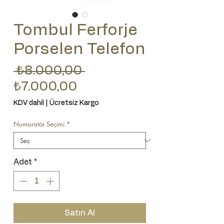
Tombul Ferforje
Porselen Telefon
Normal Fiyat
 ₺8.000,00 
İndirimli Fiyat
₺7.000,00
KDV dahil
|
Ücretsiz Kargo
Numaratör Seçimi
*
Adet
*
Satın Al