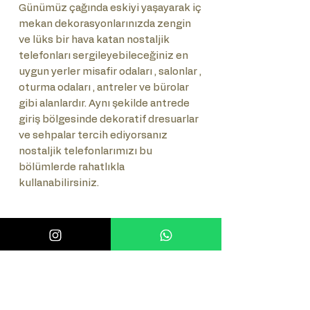
Günümüz çağında eskiyi yaşayarak iç
mekan dekorasyonlarınızda zengin
ve lüks bir hava katan nostaljik
telefonları sergileyebileceğiniz en
uygun yerler misafir odaları , salonlar ,
oturma odaları , antreler ve bürolar
gibi alanlardır. Aynı şekilde antrede
giriş bölgesinde dekoratif dresuarlar
ve sehpalar tercih ediyorsanız
nostaljik telefonlarımızı bu
bölümlerde rahatlıkla
kullanabilirsiniz.
Önemli Not
Lütfen ürünün numaratör takımını
Sık Sorulan Sorular (SSS)
seçiniz.(Tuşlu-Çevirmeli)
Sık Sorulan Sorulara bakmak için
burayı tıklayınız.