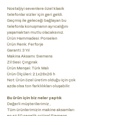
Nostaljiyi sevenlere özel klasik
telefonlar sizler için geri geldi.
Geçmiş ile geleceği bağlayan bu
telefonla konuşmanın ayrıcalığını
yaşamaktan mutlu olacaksınız.
Ürün Hammadesi: Porselen
Ürün Renk: Ferforje
Garanti: 3 Yıl
Makina Aksamı: Sıemens
Zil Sesi: Çıngırak
Ürün Menşei: Türk Malı
Ürün Ölçüleri: 21x28x26 h
Not: Ürün özel üretim olduğu için çok
azda olsa ton farklılıkları oluşabilir.
Bu ürün için biz neler yaptık
Değerli müşterilerimiz ,
Tüm ürünlerimizin makine aksamları
en az 50 senelik orijinal Siemens