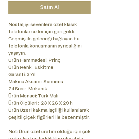
Satın Al
Nostaljiyi sevenlere özel klasik
telefonlar sizler için geri geldi.
Geçmiş ile geleceği bağlayan bu
telefonla konuşmanın ayrıcalığını
yaşayın.
Ürün Hammadesi: Prinç
Ürün Renk : Eskitme
Garanti: 3 Yıl
Makina Aksamı: Sıemens
Zil Sesi : Mekanik
Ürün Menşei: Türk Malı
Ürün Ölçüleri : 23 X 26 X 29 h
Ürün Üzeri kakma işçiliği kullanılarak
çeşitli çiçek figürleri ile bezenmiştir.
Not: Ürün özel üretim olduğu için çok
azda olsa ton farklılıkları oluşabilir.