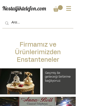
Nostaljiktelefon.com
Firmamız ve
Ürünlerimizden
Enstanteneler
Geçmiş ile
geleceği birbirine
bağlıyoruz.