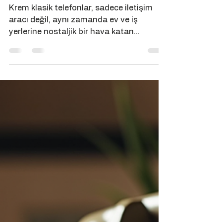
Admin
29 Haz
3 dakikada okunur
Krem Klasik Telefon
Dekorasyonu ile Şıklık
ve Nostalji
Krem klasik telefonlar, sadece iletişim
aracı değil, aynı zamanda ev ve iş
yerlerine nostaljik bir hava katan
dekorasyon objeleridir. Bu telefonlar,
geçmişin zarafetini modern yaşam
alanlarına taşıyor. Hem şık hem de
işlevsel olan krem klasik telefonlar,
nostalji sevenler ve dekorasyon
tutkunları için vazgeçilmez bir tercih