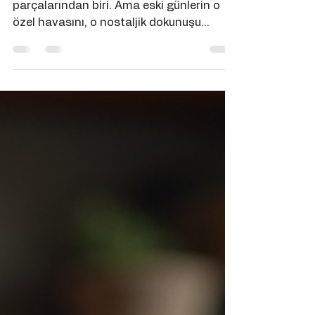
Zamanda Yolculuk
Katın
Telefonlar hayatımızın vazgeçilmez
parçalarından biri. Ama eski günlerin o
özel havasını, o nostaljik dokunuşu
arayanlar için klasik çevirmeli telefonlar
bambaşka bir anlam taşıyor. Modern
teknolojinin hızına kapılmadan, geçmişin
zarif ve sade iletişim aracını evinizde ya
da iş yerinizde yaşatmak istiyorsanız,
nostaljik çevirmeli telefonlar tam size
göre. Nostaljik Çevirmeli Telefonlar:
Zamana Meydan Okuyan Tasarımlar
Nostaljik çevirmeli telefonlar, sadece bir
iletişim aracı