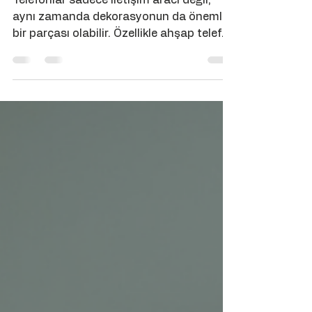
29 Haz
3 dakikada okunur
Ahşap Telefon
Dekorasyonu ile Doğal
Şıklık Yarat
Telefonlar sadece iletişim aracı değil,
aynı zamanda dekorasyonun da önemli
bir parçası olabilir. Özellikle ahşap telefon
dekorasyonu ile mekanlarına sıcaklık ve
doğallık katabilirsin. Ahşabın sıcak
dokusu, nostaljik tasarımlarla birleşince
ortaya hem işlevsel hem de estetik bir
ürün çıkar. Bu yazıda, ahşap telefonların
dekorasyondaki yerini, avantajlarını ve
seçim ipuçlarını keşfedeceksin. Ahşap
Telefon Dekorasyonu Nedir? Ahşap
telefon dekorasyonu, klasik telefonların