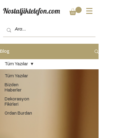
Nostaljiktelefon.com
Blog
Tüm Yazılar
Tüm Yazılar
Bizden
Haberler
Dekorasyon
Fikirleri
Ordan Burdan