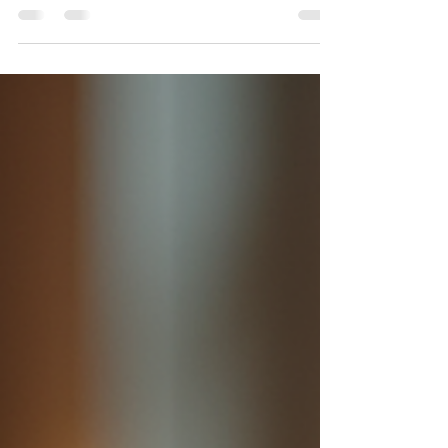
sıcak dokusunu günümüzün modern
yaşam alanlarına taşıyor. Bu telefonlar
sadece iletişim aracı değil, aynı zamanda
dekorasyonun vazgeçilmez
parçalarından biri haline geldi. Nostalji
sevenler, dekorasyon tutkunları ve
koleksiyoncular için harika bir hediye
seçeneği sunuyor. Eskitme telefon
modelleri, klasik tasarımlarıyla evlere ve
iş yerlerine farklı bir hava katıyor. Hem
estetik hem de fonksiyonel olan bu
telefonlar, geçmişin ruhunu