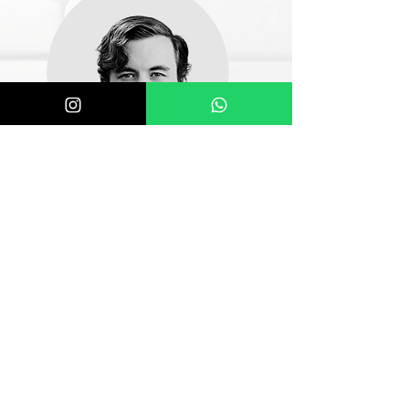
İbrahim, Keyifli
Alışveriş
Gerçekten fevkalade ilgili, anlayışlı sabırlı
insanlar. yetkilisinden çalışanına her soruma
sabırla cevap verdiler. Uzun zamandır yaptıgım
en keyifli alışveriş oldu. Tavsiye ederim.