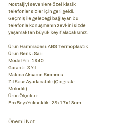
Nostaljiyi sevenlere özel klasik
telefonlar sizler için geri geldi.
Geçmiş ile geleceği bağlayan bu
telefonla konuşmanın zevkini sizde
yaşamaktan büyük keyif alacaksınız.
Ürün Hammadesi: ABS Termoplastik
Ürün Renk : Sarı
Model Yılı : 1940
Garanti: 3 Yıl
Makina Aksamı: Siemens
Zil Sesi: Ayarlanabilir (Çıngırak-
Melodili)
Ürün Ölçüleri:
EnxBoyxYükseklik: 25x17x18cm
Önemli Not
Lütfen ürünün numaratör takımını