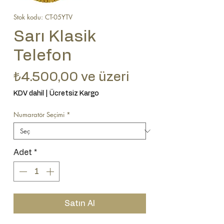
Stok kodu: CT-05YTV
Sarı Klasik
Telefon
İndirimli Fiyat
₺4.500,00
ve üzeri
KDV dahil
|
Ücretsiz Kargo
Numaratör Seçimi
*
Adet
*
Satın Al