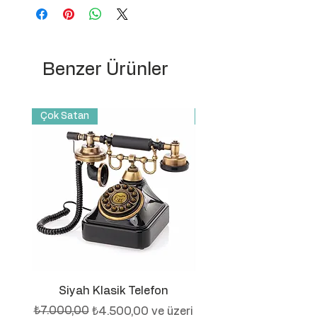
seçiniz.(Tuşlu-Çevirmeli)
Benzer Ürünler
Çok Satan
Yeni Ürün
Siyah Klasik Telefon
El Dekorlu Kubbe Es
Normal Fiyat
İndirimli Fiyat
₺7.000,00
₺4.500,00
ve üzeri