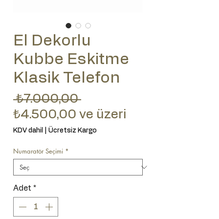
El Dekorlu
Kubbe Eskitme
Klasik Telefon
Normal Fiyat
 ₺7.000,00 
İndirimli Fiyat
₺4.500,00
ve üzeri
KDV dahil
|
Ücretsiz Kargo
Numaratör Seçimi
*
Adet
*