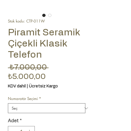
Stok kodu: CTP-011W
Piramit Seramik
Çiçekli Klasik
Telefon
Normal Fiyat
 ₺7.000,00 
İndirimli Fiyat
₺5.000,00
KDV dahil
|
Ücretsiz Kargo
Numaratör Seçimi
*
Adet
*