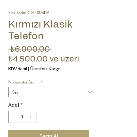
Stok kodu: CTA-03MDR
Kırmızı Klasik
Telefon
Normal Fiyat
 ₺6.000,00 
İndirimli Fiyat
₺4.500,00
ve üzeri
KDV dahil
|
Ücretsiz Kargo
Numaratör Seçimi
*
Adet
*
Satın Al