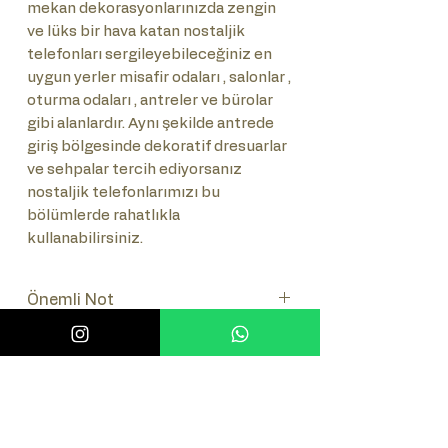
mekan dekorasyonlarınızda zengin
ve lüks bir hava katan nostaljik
telefonları sergileyebileceğiniz en
uygun yerler misafir odaları , salonlar ,
oturma odaları , antreler ve bürolar
gibi alanlardır. Aynı şekilde antrede
giriş bölgesinde dekoratif dresuarlar
ve sehpalar tercih ediyorsanız
nostaljik telefonlarımızı bu
bölümlerde rahatlıkla
kullanabilirsiniz.
Önemli Not
Lütfen ürünün numaratör takımını
Sık Sorulan Sorular (SSS)
seçiniz.(Tuşlu-Çevirmeli)
Sık Sorulan Sorulara bakmak için
burayı tıklayınız.