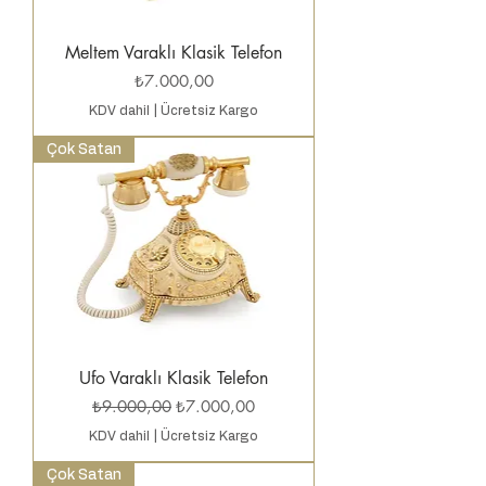
Meltem Varaklı Klasik Telefon
Fiyat
₺7.000,00
KDV dahil
|
Ücretsiz Kargo
Çok Satan
Ufo Varaklı Klasik Telefon
Normal Fiyat
İndirimli Fiyat
₺9.000,00
₺7.000,00
KDV dahil
|
Ücretsiz Kargo
Çok Satan