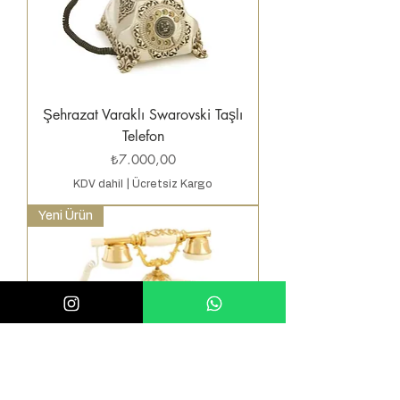
Şehrazat Varaklı Swarovski Taşlı
Telefon
Fiyat
₺7.000,00
KDV dahil
|
Ücretsiz Kargo
Yeni Ürün