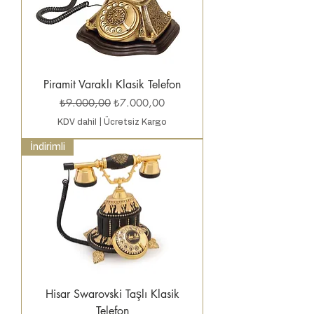
Piramit Varaklı Klasik Telefon
Normal Fiyat
İndirimli Fiyat
₺9.000,00
₺7.000,00
KDV dahil
|
Ücretsiz Kargo
İndirimli
Hisar Swarovski Taşlı Klasik
Telefon