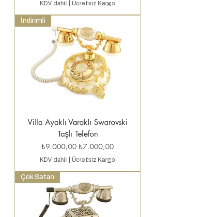
KDV dahil
|
Ücretsiz Kargo
İndirimli
Villa Ayaklı Varaklı Swarovski
Taşlı Telefon
Normal Fiyat
İndirimli Fiyat
₺9.000,00
₺7.000,00
KDV dahil
|
Ücretsiz Kargo
Çok Satan