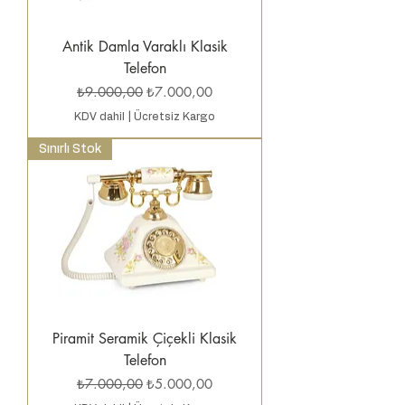
Antik Damla Varaklı Klasik
Telefon
Normal Fiyat
İndirimli Fiyat
₺9.000,00
₺7.000,00
KDV dahil
|
Ücretsiz Kargo
Sınırlı Stok
Piramit Seramik Çiçekli Klasik
Telefon
Normal Fiyat
İndirimli Fiyat
₺7.000,00
₺5.000,00