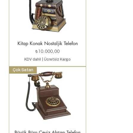
Kitap Konak Nostaljik Telefon
Fiyat
₺10.000,00
KDV dahil
|
Ücretsiz Kargo
Çok Satan
Büyük Büro Ceviz Ahşap Telefon