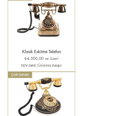
Klasik Eskitme Telefon
İndirimli Fiyat
₺4.500,00
ve üzeri
KDV dahil
|
Ücretsiz Kargo
Çok Satan