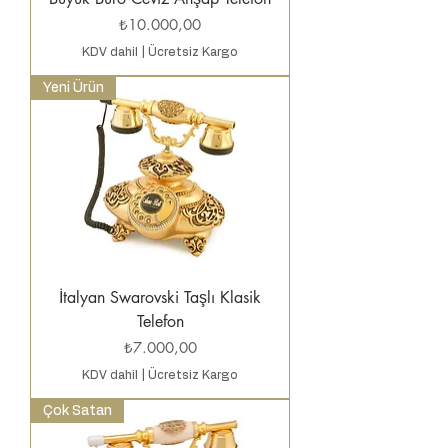
Fiyat
₺10.000,00
KDV dahil
|
Ücretsiz Kargo
Yeni Ürün
İtalyan Swarovski Taşlı Klasik
Telefon
Fiyat
₺7.000,00
KDV dahil
|
Ücretsiz Kargo
Çok Satan