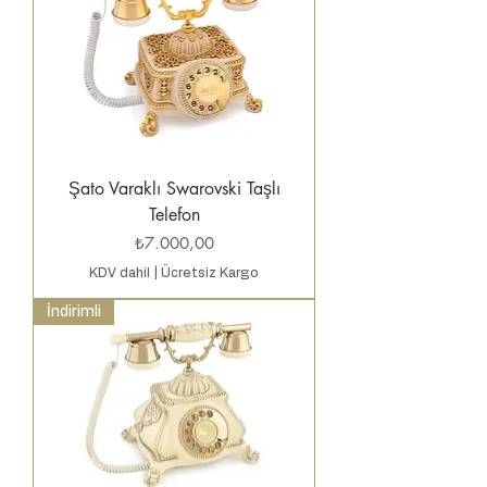
Şato Varaklı Swarovski Taşlı
Telefon
Fiyat
₺7.000,00
KDV dahil
|
Ücretsiz Kargo
İndirimli