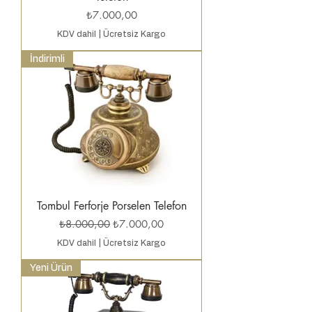
Fiyat
₺7.000,00
KDV dahil
|
Ücretsiz Kargo
İndirimli
Tombul Ferforje Porselen Telefon
Normal Fiyat
İndirimli Fiyat
₺8.000,00
₺7.000,00
KDV dahil
|
Ücretsiz Kargo
Yeni Ürün