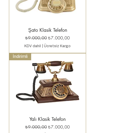
Şato Klasik Telefon
Normal Fiyat
İndirimli Fiyat
₺9.000,00
₺7.000,00
KDV dahil
|
Ücretsiz Kargo
İndirimli
Yalı Klasik Telefon
Normal Fiyat
İndirimli Fiyat
₺9.000,00
₺7.000,00