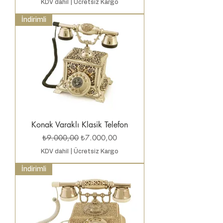
KDV dahil
|
Ücretsiz Kargo
İndirimli
Konak Varaklı Klasik Telefon
Normal Fiyat
İndirimli Fiyat
₺9.000,00
₺7.000,00
KDV dahil
|
Ücretsiz Kargo
İndirimli