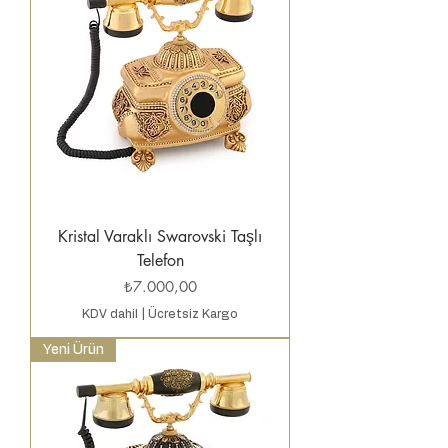
Kristal Varaklı Swarovski Taşlı
Telefon
Fiyat
₺7.000,00
KDV dahil
|
Ücretsiz Kargo
Yeni Ürün