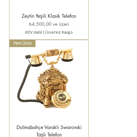
Zeytin Yeşili Klasik Telefon
İndirimli Fiyat
₺4.500,00
ve üzeri
KDV dahil
|
Ücretsiz Kargo
Yeni Ürün
Dolmabahçe Varaklı Swarovski
Taşlı Telefon