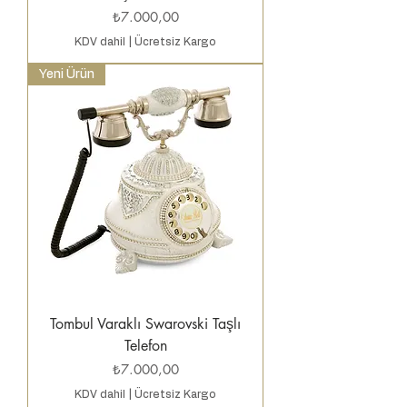
Fiyat
₺7.000,00
KDV dahil
|
Ücretsiz Kargo
Yeni Ürün
Tombul Varaklı Swarovski Taşlı
Telefon
Fiyat
₺7.000,00
KDV dahil
|
Ücretsiz Kargo