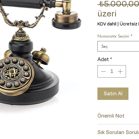
 ₺5.000,00
İndiri
üzeri
KDV dahil
|
Ücretsiz
Numaratör Seçimi
*
Seç
Adet
*
Satın Al
Önemli Not
Lütfen ürünün num
Sık Sorulan Sorul
(Tuşlu-Çevirmeli)