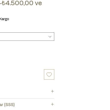
Normal Fiyat
 
₺4.500,00
ve
mli Fiyat
 Kargo
aratör takımını seçiniz.
ar (SSS)