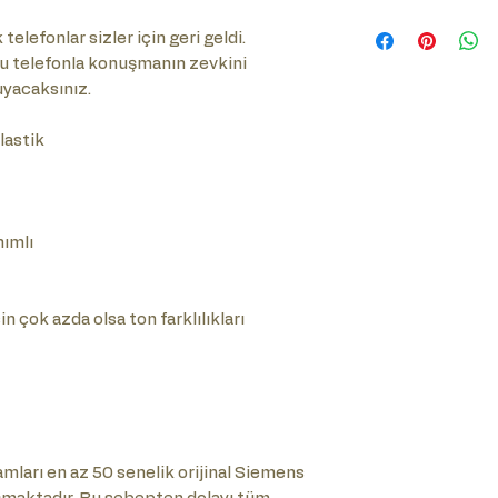
Sık Sorulan Soru
telefonlar sizler için geri geldi.
tıklayınız.
bu telefonla konuşmanın zevkini
yacaksınız.
astik
nımlı
n çok azda olsa ton farklılıkları
ları en az 50 senelik orijinal Siemens