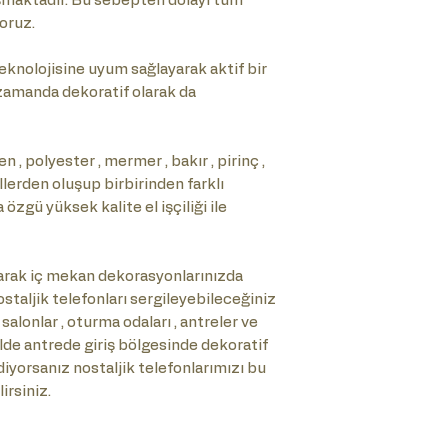
şmaktadır. Bu sebepten dolayı tüm
oruz.
knolojisine uyum sağlayarak aktif bir
ı zamanda dekoratif olarak da
 , polyester , mermer , bakır , pirinç ,
allerden oluşup birbirinden farklı
zgü yüksek kalite el işçiliği ile
rak iç mekan dekorasyonlarınızda
staljik telefonları sergileyebileceğiniz
 salonlar , oturma odaları , antreler ve
kilde antrede giriş bölgesinde dekoratif
diyorsanız nostaljik telefonlarımızı bu
irsiniz.