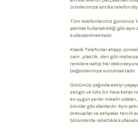
antika telefon parçalardan olu
ürünlerimize antika telefon diy
Tüm telefonlarımız günümüz te
şekilde kullanabildiği gibi ayn
kullanabilmektedir.
Klasik Telefonlar ahşap, porselen
cam , plastik , deri gibi matery
renklere sahip her dekorasyona ö
beğenilerinize sunulmaktadır.
Günümüz çağında eskiyi yaşaya
zengin ve lüks bir hava katan no
en uygun yerler misafir odaları ,
bürolar gibi alanlardır. Aynı şe
dresuarlar ve sehpalar tercih e
bölümlerde rahatlıkla kullanabil