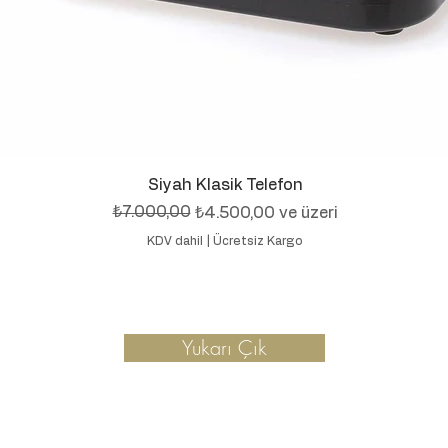
Hızlı Bakış
Siyah Klasik Telefon
Normal Fiyat
İndirimli Fiyat
₺7.000,00
₺4.500,00
ve üzeri
KDV dahil
|
Ücretsiz Kargo
Yukarı Çık