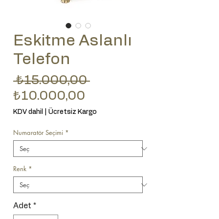
Eskitme Aslanlı
Telefon
Normal Fiyat
 ₺15.000,00 
İndirimli Fiyat
₺10.000,00
KDV dahil
|
Ücretsiz Kargo
Numaratör Seçimi
*
Renk
*
Adet
*