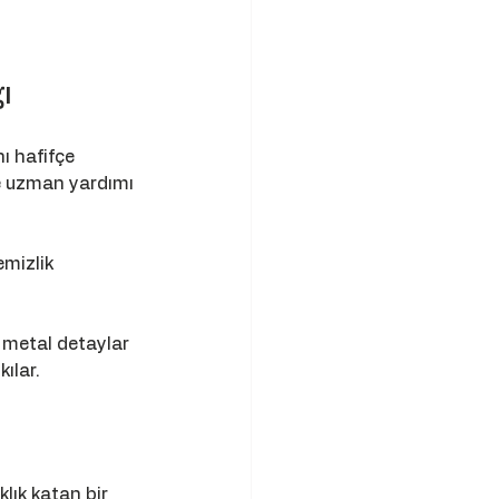
ı
ı hafifçe 
e uzman yardımı 
emizlik 
 metal detaylar 
kılar.
lık katan bir 