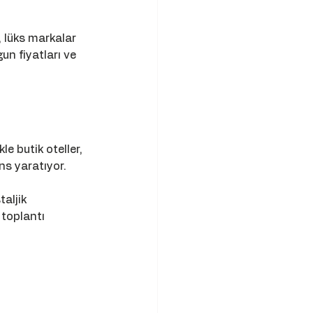
, lüks markalar 
un fiyatları ve 
le butik oteller, 
ns yaratıyor. 
aljik 
toplantı 