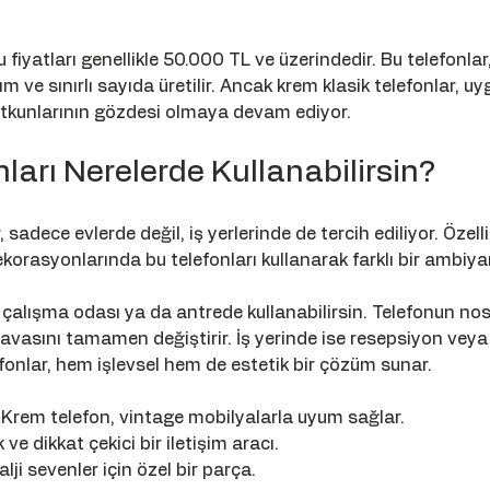
 fiyatları genellikle 50.000 TL ve üzerindedir. Bu telefonlar
 ve sınırlı sayıda üretilir. Ancak krem klasik telefonlar, uyg
 tutkunlarının gözdesi olmaya devam ediyor.
ları Nerelerde Kullanabilirsin?
 sadece evlerde değil, iş yerlerinde de tercih ediliyor. Özellik
korasyonlarında bu telefonları kullanarak farklı bir ambiya
çalışma odası ya da antrede kullanabilirsin. Telefonun nost
asını tamamen değiştirir. İş yerinde ise resepsiyon veya 
efonlar, hem işlevsel hem de estetik bir çözüm sunar.
 Krem telefon, vintage mobilyalarla uyum sağlar.
k ve dikkat çekici bir iletişim aracı.
lji sevenler için özel bir parça.