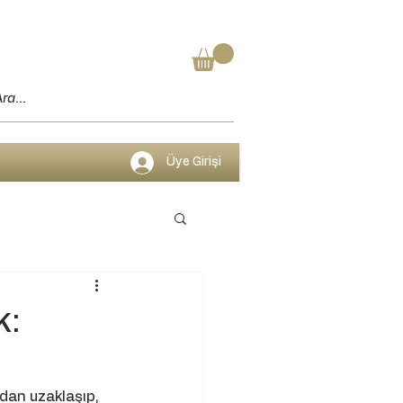
Üye Girişi
k:
dan uzaklaşıp, 