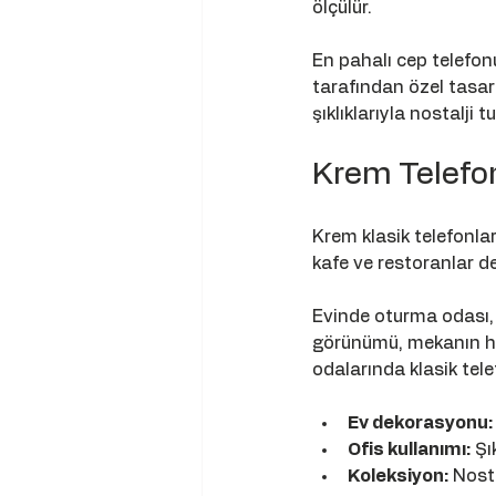
ölçülür. 
En pahalı cep telefonu
tarafından özel tasarım
şıklıklarıyla nostalji
Krem Telefon
Krem klasik telefonlar,
kafe ve restoranlar de
Evinde oturma odası, 
görünümü, mekanın hav
odalarında klasik tel
Ev dekorasyonu:
Ofis kullanımı:
 Şı
Koleksiyon:
 Nosta