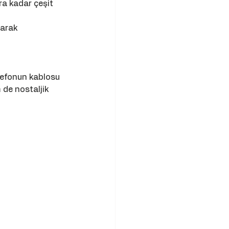
a kadar çeşit 
larak 
elefonun kablosu 
 de nostaljik 