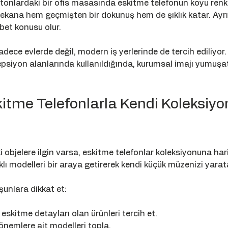
 tonlardaki bir ofis masasında eskitme telefonun koyu renkl
mekana hem geçmişten bir dokunuş hem de şıklık katar. Ayrıc
bet konusu olur.
sadece evlerde değil, modern iş yerlerinde de tercih ediliyor.
psiyon alanlarında kullanıldığında, kurumsal imajı yumuşa
kitme Telefonlarla Kendi Koleksiy
i objelere ilgin varsa, eskitme telefonlar koleksiyonuna hari
rklı modelleri bir araya getirerek kendi küçük müzenizi yarata
unlara dikkat et:
 eskitme detayları olan ürünleri tercih et.
dönemlere ait modelleri topla.