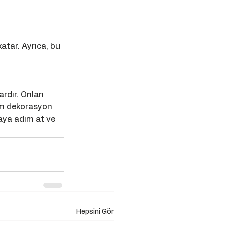
atar. Ayrıca, bu 
rdır. Onları 
Hem dekorasyon 
aya adım at ve 
Hepsini Gör