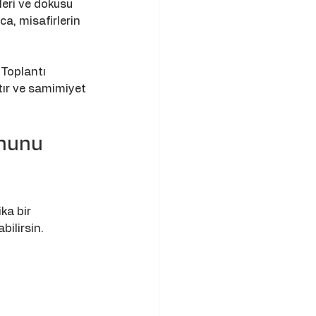
eri ve dokusu 
a, misafirlerin 
 Toplantı 
tır ve samimiyet 
onunu 
ka bir 
bilirsin. 