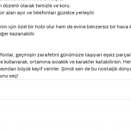
rı düzenli olarak temizle ve koru.
bir alan ayır ve telefonları güzelce yerleştir.
n için özel bir hobi olur hem de evine benzersiz bir hava k
ğer kazanabilir.
efonlar, geçmişin zarafetini günümüze taşıyan eşsiz parçala
de kullanarak, ortamına sıcaklık ve karakter katabilirsin. 
sından büyük keyif verirler. Şimdi sen de bu nostaljik düny
unu seç!