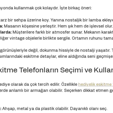
syonda kullanmak çok kolaydır. İşte birkaç öneri:
tarz bir sehpa üzerine koy. Yanına nostaljik bir lamba ekleye
a:
 Masanın köşesine yerleştir. Hem şık hem de işlevsel olur.
larda:
 Müşterilere farklı bir atmosfer sunar. Mekanın karakte
Diğer vintage objelerle birlikte sergile. Ortamın ruhunu tam
görünüşleriyle değil, dokunma hissiyle de nostalji yaşatır. 
ımlarındaki eskitme detaylar, eline aldığında seni geçmişe
kitme Telefonların Seçimi ve Kulla
ediye olarak da çok tercih edilir. Özellikle 
hediyelik eskitme 
lerde anlamlı bir armağan olabilir. Seçerken dikkat etmen g
:
 Ahşap, metal ya da plastik olabilir. Dayanıklı olanı seç.