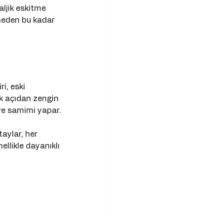
ljik eskitme 
 neden bu kadar 
i, eski 
k açıdan zengin 
ve samimi yapar.
aylar, her 
ellikle dayanıklı 