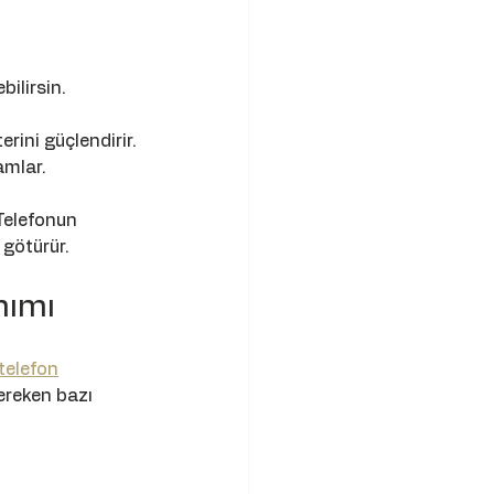
bilirsin.
rini güçlendirir.
amlar.
Telefonun 
 götürür.
nımı
telefon
ereken bazı 