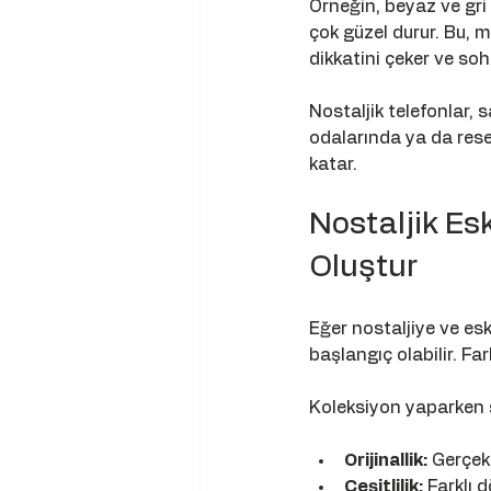
Örneğin, beyaz ve gri
çok güzel durur. Bu, 
dikkatini çeker ve soh
Nostaljik telefonlar, 
odalarında ya da rese
katar.
Nostaljik Es
Oluştur
Eğer nostaljiye ve esk
başlangıç olabilir. Fa
Koleksiyon yaparken ş
Orijinallik:
 Gerçek
Çeşitlilik:
 Farklı 