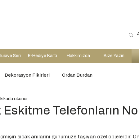
lusive Seri
E-Hediye Kartı
Hakkımızda
Bize Yazın
Dekorasyon Fikirleri
Ordan Burdan
akikada okunur
 Eskitme Telefonların Nos
eçmişin sıcak anılarını günümüze taşıyan özel objelerdir. O