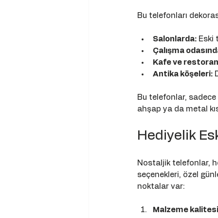
Bu telefonları dekora
Salonlarda:
 Eski 
Çalışma odasınd
Kafe ve restoran
Antika köşeleri:
 
Bu telefonlar, sadece 
ahşap ya da metal kıs
Hediyelik Es
Nostaljik telefonlar, h
seçenekleri, özel gün
noktalar var:
Malzeme kalitesi