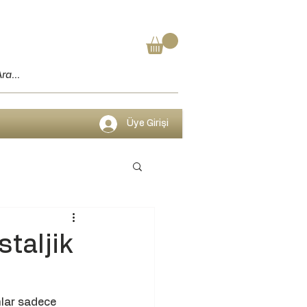
Üye Girişi
taljik
nlar sadece 