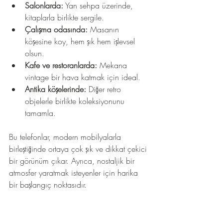
Salonlarda:
 Yan sehpa üzerinde, 
kitaplarla birlikte sergile.
Çalışma odasında:
 Masanın 
köşesine koy, hem şık hem işlevsel 
olsun.
Kafe ve restoranlarda:
 Mekana 
vintage bir hava katmak için ideal.
Antika köşelerinde:
 Diğer retro 
objelerle birlikte koleksiyonunu 
tamamla.
Bu telefonlar, modern mobilyalarla 
birleştiğinde ortaya çok şık ve dikkat çekici 
bir görünüm çıkar. Ayrıca, nostaljik bir 
atmosfer yaratmak isteyenler için harika 
bir başlangıç noktasıdır.