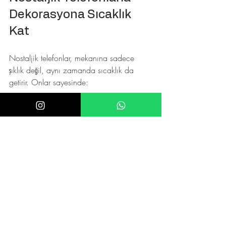
Dekorasyona Sıcaklık 
Kat
Nostaljik telefonlar, mekanına sadece 
şıklık değil, aynı zamanda sıcaklık da 
getirir. Onlar sayesinde:
Anılar canlanır:
 Eski günleri hatırlatan 
bir atmosfer oluşur.
Samimi ortam yaratılır:
 Misafirlerin 
dikkatini çeker, sohbet başlatır.
Farklılık sağlanır:
 Herkesin evinde 
olmayan özel bir parça olur.
Bu telefonları kullanırken, onları sadece 
bir iletişim aracı olarak değil, aynı 
zamanda bir sanat eseri gibi gör. Böylece 