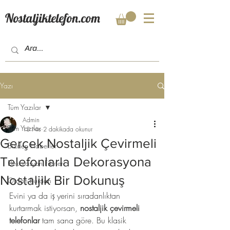
Nostaljiktelefon.com
Yazı
Tüm Yazılar
Admin
Tüm Yazılar
13 Nis
2 dakikada okunur
Gerçek Nostaljik Çevirmeli
Bizden Haberler
Telefonlarla Dekorasyona
Dekorasyon Fikirleri
Nostaljik Bir Dokunuş
Ordan Burdan
Evini ya da iş yerini sıradanlıktan 
kurtarmak istiyorsan, 
nostaljik çevirmeli 
telefonlar
 tam sana göre. Bu klasik 