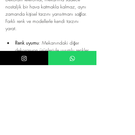
nostaljik bir hava katmakla kalmaz, aynı 
zamanda kişisel tarzını yansıtmanı sağlar. 
Farklı renk ve modellerle kendi tarzını 
yarat.
Renk uyumu
: Mekanındaki diğer 
dekorasyon ürünleriyle uyumlu renkler 
seç.
Model çeşitliliği
: Klasik, retro ya da 
modern çizgilerden birini tercih et.
Yerleşim önerileri
: Telefonu dikkat 
çekici bir köşeye yerleştir.
Kendi tarzını yansıtan bir dekoratif telefon, 
mekanını daha samimi ve özel kılar. 
Böylece her ziyaretçi bu sıcaklığı hisseder.