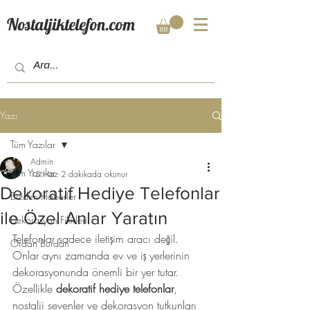
Nostaljiktelefon.com
Yazı
Tüm Yazılar
Admin
Tüm Yazılar
15 Haz
2 dakikada okunur
Dekoratif Hediye Telefonlar
Bizden Haberler
ile Özel Anlar Yaratın
Dekorasyon Fikirleri
Telefonlar sadece iletişim aracı değil. 
Ordan Burdan
Onlar aynı zamanda ev ve iş yerlerinin 
dekorasyonunda önemli bir yer tutar. 
Özellikle 
dekoratif hediye telefonlar
, 
nostalji sevenler ve dekorasyon tutkunları 