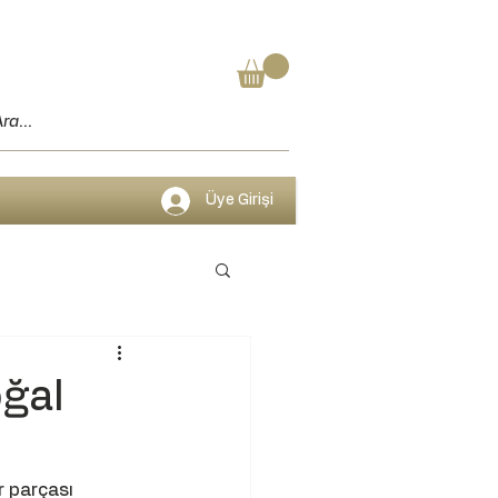
Üye Girişi
oğal
r parçası 