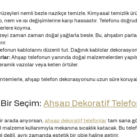
üzeyleri nemli bezle nazikçe temizle. Kimyasal temizlik ür
, nem ve ısı değişimlerine karşı hassastır. Telefonu doğrud
yerlere koyma.
eyi zaman zaman doğal yağlarla besle. Bu, ahşabın parlakl
rır.
lefonun kablolarını düzenli tut. Dağınık kablolar dekorasyo
lar:
 Ahşap telefonun yanında doğal malzemelerden yapılm
seramik vazolar veya keten örtüler.
öntemlerle, ahşap telefon dekorasyonunu uzun süre koruyabi
 Bir Seçim: 
Ahşap Dekoratif Telefo
bir arada arıyorsan, 
ahşap dekoratif telefonlar
 tam sana gö
malzeme kullanımıyla mekanına sıcaklık katacak. Bu telefon
l değil, aynı zamanda estetik bir obje haline getirir.