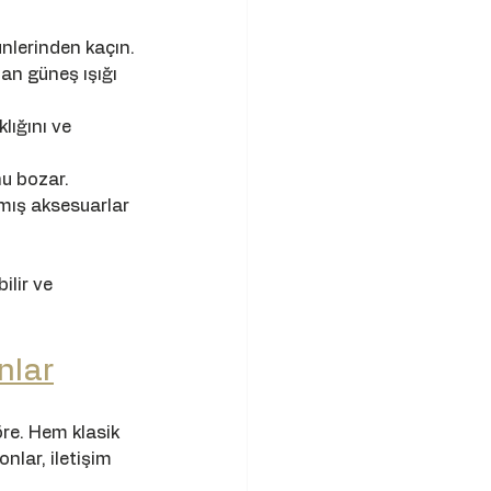
ünlerinden kaçın.
an güneş ışığı 
ığını ve 
nu bozar.
ış aksesuarlar 
lir ve 
nlar
re. Hem klasik 
lar, iletişim 