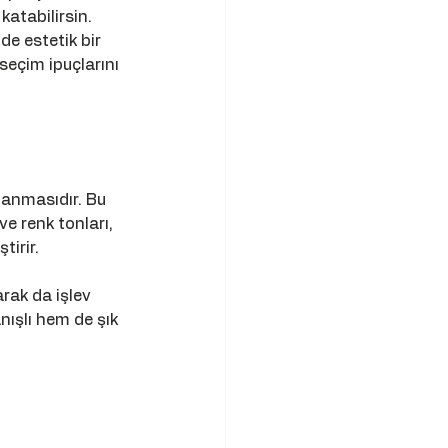
katabilirsin. 
e estetik bir 
seçim ipuçlarını 
anmasıdır. Bu 
e renk tonları, 
tirir.
rak da işlev 
ışlı hem de şık 