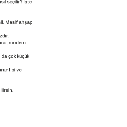
ıl seçilir? İşte 
li. Masif ahşap 
zdır.
rıca, modern 
a da çok küçük 
rantisi ve 
lirsin.