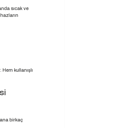
anda sıcak ve 
hazların 
. Hem kullanışlı 
i 
ana birkaç 