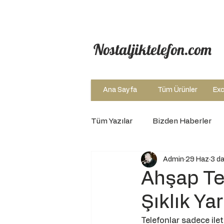
Nostaljiktelefon.com
Ana Sayfa
Tüm Ürünler
Exc
Tüm Yazılar
Bizden Haberler
Admin
29 Haz
3 d
Ahşap Te
Şıklık Ya
Telefonlar sadece ile