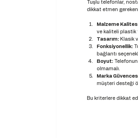
Tuşlu telefonlar, nosta
dikkat etmen gerekenl
Malzeme Kalitesi
ve kaliteli plastik
Tasarım:
 Klasik 
Fonksiyonellik:
 T
bağlantı seçenekl
Boyut:
 Telefonun
olmamalı.
Marka Güvencesi
müşteri desteği ö
Bu kriterlere dikkat ed