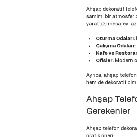
Ahşap dekoratif telef
samimi bir atmosfer o
yarattığı mesafeyi azal
Oturma Odaları:
Çalışma Odaları:
Kafe ve Restoran
Ofisler:
 Modern of
Ayrıca, ahşap telefonl
hem de dekoratif olmas
Ahşap Telef
Gerekenler
Ahşap telefon dekoras
pratik öneri: