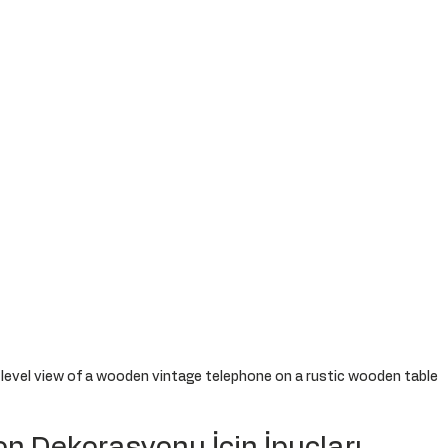
level view of a wooden vintage telephone on a rustic wooden table
n Dekorasyonu İçin İpuçları