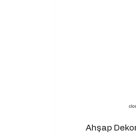
clo
Ahşap Dekora