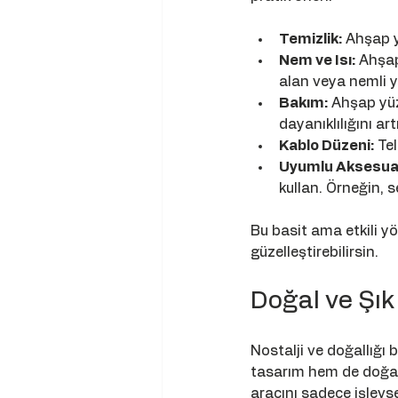
Temizlik:
 Ahşap y
Nem ve Isı:
 Ahşap
alan veya nemli 
Bakım:
 Ahşap yüz
dayanıklılığını artı
Kablo Düzeni:
 Te
Uyumlu Aksesuar
kullan. Örneğin, 
Bu basit ama etkili y
güzelleştirebilirsin.
Doğal ve Şık
Nostalji ve doğallığı 
tasarım hem de doğal 
aracını sadece işlevse