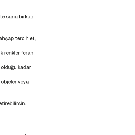
te sana birkaç 
ahşap tercih et, 
 renkler ferah, 
f olduğu kadar 
 objeler veya 
irebilirsin.